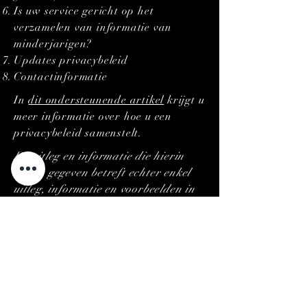
Is uw service gericht op het
verzamelen van informatie van
minderjarigen?
Updates privacybeleid
Contactinformatie
In
dit ondersteunende artikel
krijgt u
meer informatie over hoe u een
privacybeleid samenstelt.
De uitleg en informatie die hierin
wordt gegeven betreft echter enkel
uitleg, informatie en voorbeelden in
algemene zin. U dient dit artikel niet
te interpreteren als juridisch advies
of als aanbevelingen omtrent hetgeen
u daadwerkelijk zou moeten doen.
We raden u aan juridisch advies in
te winnen voor het verkrijgen van
inzicht en om u te helpen bij het